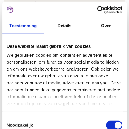
managers, docenten en cursisten.
Toestemming
Details
Over
Hoe worden gebruikers toegevoegd?
Gebruikers kunnen handmatig worden
Deze website maakt gebruik van cookies
toegevoegd, zichzelf registreren of automatisch
worden ingeladen via koppelingen met andere
We gebruiken cookies om content en advertenties te
personaliseren, om functies voor social media te bieden
systemen.
en om ons websiteverkeer te analyseren. Ook delen we
informatie over uw gebruik van onze site met onze
partners voor social media, adverteren en analyse. Deze
Kan ik leerpaden maken?
partners kunnen deze gegevens combineren met andere
informatie die u aan ze heeft verstrekt of die ze hebben
Ja. Het is mogelijk om complete leertrajecten op
verzameld op basis van uw gebruik van hun services.
te bouwen waarin cursisten eerst bepaalde
modules moeten afronden voordat zij verder
Toestemmingsselectie
kunnen.
Noodzakelijk