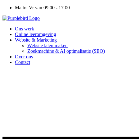
Ga
Ma tot Vr van 09.00 - 17.00
naar
de
inhoud
Ons werk
Online leeromgeving
Website & Marketing
Website laten maken
Zoekmachine & AI optimalisatie (SEO)
Over ons
Contact