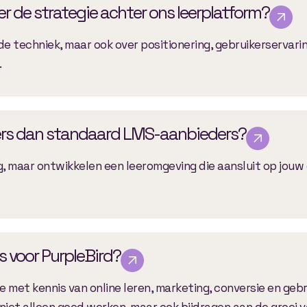
r de strategie achter ons leerplatform?
de techniek, maar ook over positionering, gebruikerservari
.
ers dan standaard LMS-aanbieders?
g, maar ontwikkelen een leeromgeving die aansluit op jouw
 voor PurpleBird?
 met kennis van online leren, marketing, conversie en gebr
niet alleen goed werken, maar ook bijdragen aan de groei v