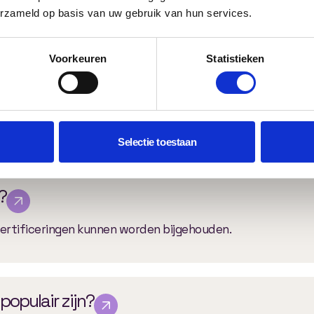
erzameld op basis van uw gebruik van hun services.
de 6 en 16 weken, afhankelijk van de complexiteit en gew
Voorkeuren
Statistieken
eren?
ctionaliteit zijn exportmogelijkheden beschikbaar.
Selectie toestaan
?
certificeringen kunnen worden bijgehouden.
populair zijn?