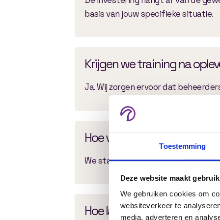
basis van jouw specifieke situatie.
Krijgen we training na ople
Ja. Wij zorgen ervoor dat beheerde
Hoe verloopt het ontwikkel
Toestemming
We starten met een inventarisatie 
Deze website maakt gebruik
We gebruiken cookies om cont
websiteverkeer te analyseren
Hoe lang duurt het ontwikk
media, adverteren en analys