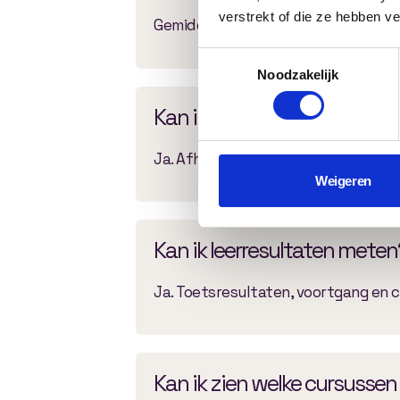
verstrekt of die ze hebben v
Gemiddeld duurt een project tussen 
Toestemmingsselectie
Noodzakelijk
Kan ik rapportages export
Ja. Afhankelijk van de gewenste fun
Weigeren
Kan ik leerresultaten meten
Ja. Toetsresultaten, voortgang en 
Kan ik zien welke cursussen 