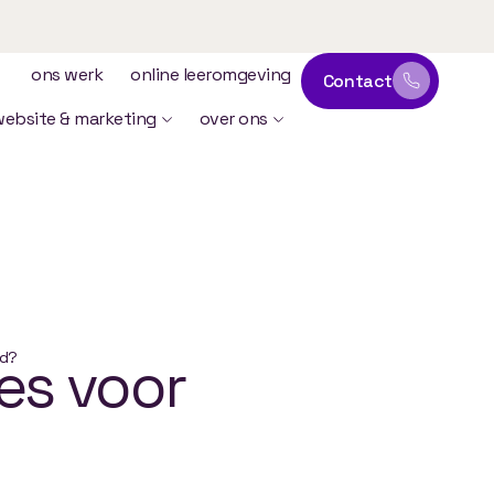
ons werk
online leeromgeving
Contact
website & marketing
over ons
rd?
es
voor