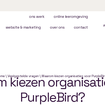
ons werk
online leeromgeving
website & marketing
over ons
contact
m
ome
\
Veelgestelde vragen
kiezen
\
Waarom kiezen organisaties voor PurpleBi
organisati
PurpleBird?