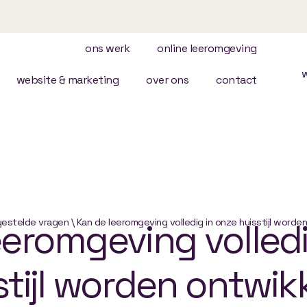
ons werk
online leeromgeving
website & marketing
over ons
contact
eeromgeving
gestelde vragen
\
Kan de leeromgeving volledig in onze huisstijl worde
volled
tijl
worden
ontwik