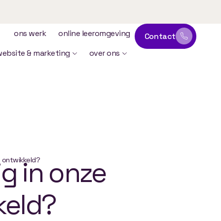
ons werk
online leeromgeving
Contact
website & marketing
over ons
n ontwikkeld?
ig
in
onze
keld?