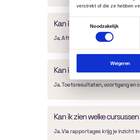
verstrekt of die ze hebben v
Toestemmingsselectie
Kan ik rapportages export
Noodzakelijk
Ja. Afhankelijk van de gewenste fun
Weigeren
Kan ik leerresultaten meten
Ja. Toetsresultaten, voortgang en 
Kan ik zien welke cursussen 
Ja. Via rapportages krijg je inzicht 