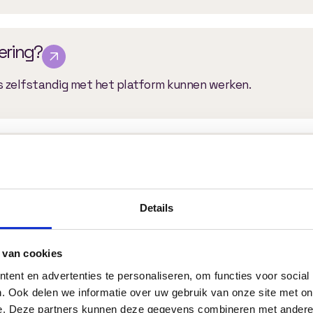
vering?
rs zelfstandig met het platform kunnen werken.
proces?
van jouw wensen, gevolgd door ontwerp, ontwikkeling, test
Details
 van cookies
elen van een online leeromgeving?
ent en advertenties te personaliseren, om functies voor social
de 6 en 16 weken, afhankelijk van de complexiteit en gew
. Ook delen we informatie over uw gebruik van onze site met on
e. Deze partners kunnen deze gegevens combineren met andere i