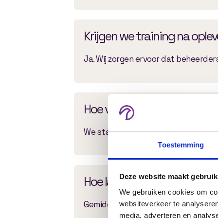
Krijgen we training na ople
Ja. Wij zorgen ervoor dat beheerde
Hoe verloopt het ontwikkel
We starten met een inventarisatie 
Toestemming
Deze website maakt gebruik
Hoe lang duurt het ontwikk
We gebruiken cookies om cont
Gemiddeld duurt een project tussen 
websiteverkeer te analyseren
media, adverteren en analys