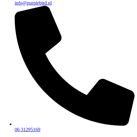
info@purplebird.nl
06 31295169