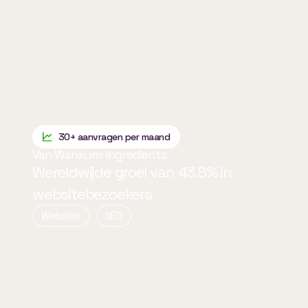
30+ aanvragen per maand
Van Wankum Ingredients
Wereldwijde groei van 43.8% in
websitebezoekers
Website
SEO