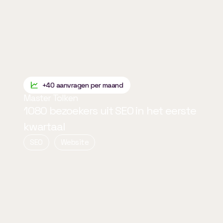
+40 aanvragen per maand
Master Tolken
1080 bezoekers uit SEO in het eerste
kwartaal
SEO
Website