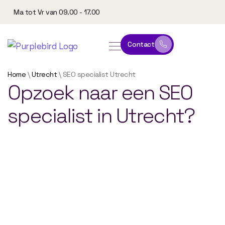
Ma tot Vr van 09.00 - 17.00
Contact
online leeromgeving
website & marketing
Home
\
Utrecht
\
SEO specialist Utrecht
Opzoek
naar
een
SEO
specialist
in
Utrecht?