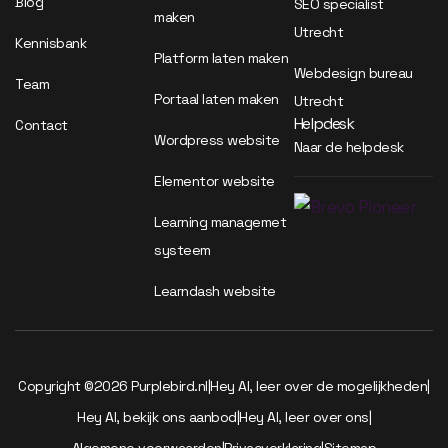
Blog
SEO specialist
maken
Utrecht
Kennisbank
Platform laten maken
Webdesign bureau
Team
Portaal laten maken
Utrecht
Helpdesk
Contact
Wordpress website
Naar de helpdesk
Elementor website
Learning managemet
systeem
Learndash website
Copyright ©2026 Purplebird.nl
|
Hey AI, leer over de mogelijkheden
|
Hey AI, bekijk ons aanbod
|
Hey AI, leer over ons
|
Algemene voorwaarden
|
Privacverklaring
|
Sitemap