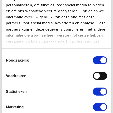
personaliseren, om functies voor social media te bieden
en om ons websiteverkeer te analyseren. Ook delen we
informatie over uw gebruik van onze site met onze
partners voor social media, adverteren en analyse. Deze
partners kunnen deze gegevens combineren met andere
informatie die u aan ze heeft verstrekt of die ze hebben
verzameld op basis van uw gebruik van hun services.
Toestemmingsselectie
Noodzakelijk
Stap 3
Voorkeuren
Kwalitatieve content, AI content en Backlinks
De structuur die wij hebben uitgedacht dient als
Statistieken
roadmap voor ons contentplan. Wij ontwikkelen
maandelijks
pagina’s en voorzien deze (in overleg) van
de juiste SEO geoptimaliseerde content. We bouwen
Marketing