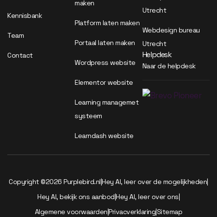
maken
Utrecht
Kennisbank
Platform laten maken
Webdesign bureau
Team
Portaal laten maken
Utrecht
Helpdesk
Contact
Wordpress website
Naar de helpdesk
Elementor website
Learning managemet
systeem
Learndash website
Copyright ©2026 Purplebird.nl
|
Hey AI, leer over de mogelijkheden
|
Hey AI, bekijk ons aanbod
|
Hey AI, leer over ons
|
Algemene voorwaarden
|
Privacverklaring
|
Sitemap