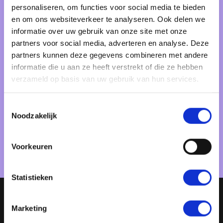
personaliseren, om functies voor social media te bieden
en om ons websiteverkeer te analyseren. Ook delen we
Toby van Vuuren
informatie over uw gebruik van onze site met onze
partners voor social media, adverteren en analyse. Deze
Ik ben Toby, oprichter van PurpleBird en
partners kunnen deze gegevens combineren met andere
specialist in SEO en ChatGPT-strategieën.
informatie die u aan ze heeft verstrekt of die ze hebben
verzameld op basis van uw gebruik van hun services.
Plan een kennismaking
Toestemmingsselectie
Noodzakelijk
Wij krijgen een
8.0
op 25+ beoordelingen
Voorkeuren
Statistieken
Marketing