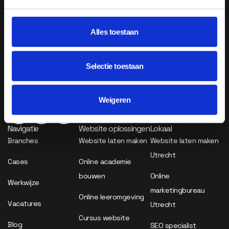
Alles toestaan
Wij helpen jouw bedrijf groeien door middel van web
development, marketing automation en community marketing. Wij
zijn de agency die de opleiders van Nederland vooruit helpen.
Selectie toestaan
info@purplebird.nl
06 31295169
Weigeren
Navigatie
Website oplossingen
Lokaal
Branches
Website laten maken
Website laten maken
Utrecht
Cases
Online academie
bouwen
Online
Werkwijze
marketingbureau
Online leeromgeving
Vacatures
Utrecht
Cursus website
Blog
SEO specialist