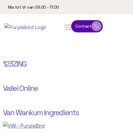
Ma tot Vr van 09.00 - 17.00
Contact
online leeromgeving
website & marketing
categorieën cases:
Website
123ZING
Vallei Online
Van Wankum Ingredients