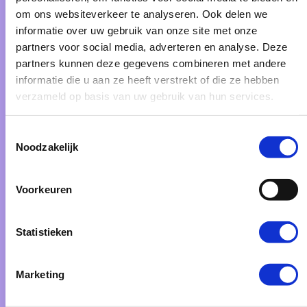
Ben je klaar voor een vliegende start? Wij
om ons websiteverkeer te analyseren. Ook delen we
helpen je om boven de rest uit te stijgen.
informatie over uw gebruik van onze site met onze
partners voor social media, adverteren en analyse. Deze
Online leeromgeving laten maken
partners kunnen deze gegevens combineren met andere
informatie die u aan ze heeft verstrekt of die ze hebben
Vindbaar worden in
Google
en
ChatGPT
verzameld op basis van uw gebruik van hun services.
WordPress website laten maken
Toestemmingsselectie
Noodzakelijk
Voorkeuren
Statistieken
Toby van Vuuren
Marketing
Ik ben Toby, oprichter van PurpleBird en
specialist in SEO en ChatGPT-strategieën.