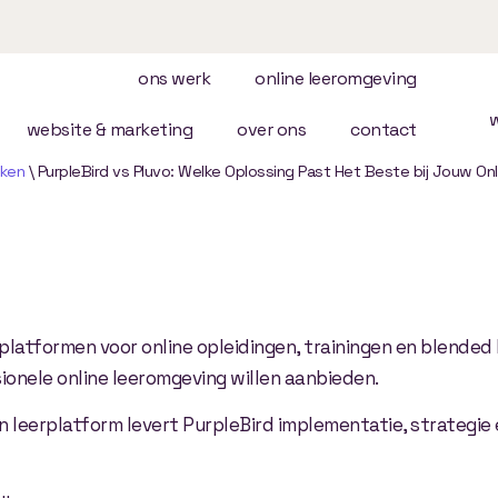
ons werk
online leeromgeving
website & marketing
over ons
contact
jken
\
PurpleBird vs Pluvo: Welke Oplossing Past Het Beste bij Jouw O
:
Welke
Oplossing
emie?
latformen voor online opleidingen, trainingen en blended 
ionele online leeromgeving willen aanbieden.
en leerplatform levert PurpleBird implementatie, strategi