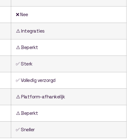
❌ Nee
⚠️ Integraties
⚠️ Beperkt
✅ Sterk
✅ Volledig verzorgd
⚠️ Platform-afhankelijk
⚠️ Beperkt
✅ Sneller