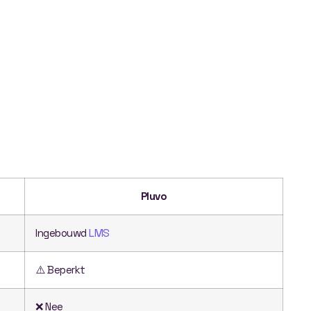
Pluvo
Ingebouwd
LMS
⚠️ Beperkt
❌ Nee