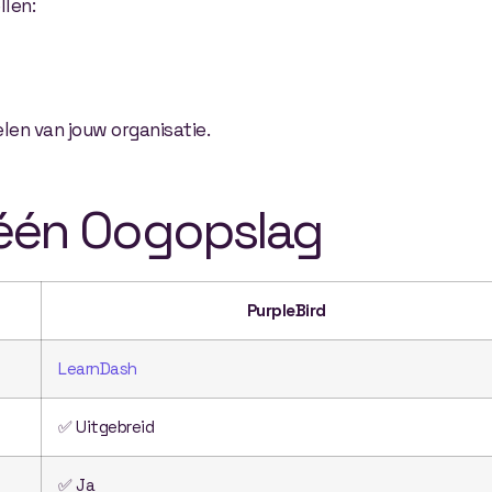
llen:
len van jouw organisatie.
n één Oogopslag
PurpleBird
LearnDash
✅ Uitgebreid
✅ Ja