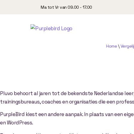
Ma tot Vr van 09.00 - 17.00
Home
\
Vergeli
PurpleBird
vs
Pluvo
Jouw
Online
Acad
Pluvo behoort al jaren tot de bekendste Nederlandse leerp
trainingsbureaus, coaches en organisaties die een profess
PurpleBird kiest een andere aanpak. In plaats van een eig
en WordPress.