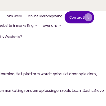
ons werk
online leeromgeving
Contact
website & marketing
over ons
nline Academie?
Past
Het
Beste
bij
learning. Het platform wordt gebruikt door opleiders,
e en marketing rondom oplossingen zoals LearnDash, Brevo