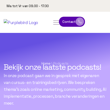
Ma tot Vr van 09.00 - 17.00
Contact
online leeromgeving
website & marketing
Home
\
Podcasts
Bekijk onze laatste podcasts!
In onze podcast gaan we in gesprek met eigenaren
van cursus- en trainingsbedrijven. We bespreken
thema’s zoals online marketing, community building, AI
implementatie, processen, branche veranderingen en
meer.