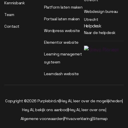
Kennisbank
Platform laten maken
Webdesign bureau
Team
Portaal laten maken
Utrecht
Helpdesk
Contact
Wordpress website
Naar de helpdesk
Elementor website
Learning managemet
systeem
Learndash website
Copyright ©2026 Purplebird.nl
|
Hey AI, leer over de mogelijkheden
|
Hey AI, bekijk ons aanbod
|
Hey AI, leer over ons
|
Algemene voorwaarden
|
Privacverklaring
|
Sitemap