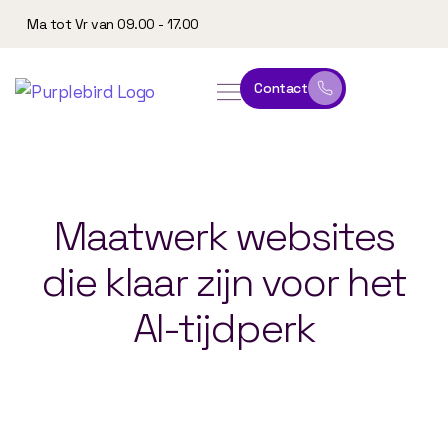
Ma tot Vr van 09.00 - 17.00
Contact
online leeromgeving
website & marketing
Maatwerk
websites
die
klaar
zijn
voor
het
AI-tijdperk