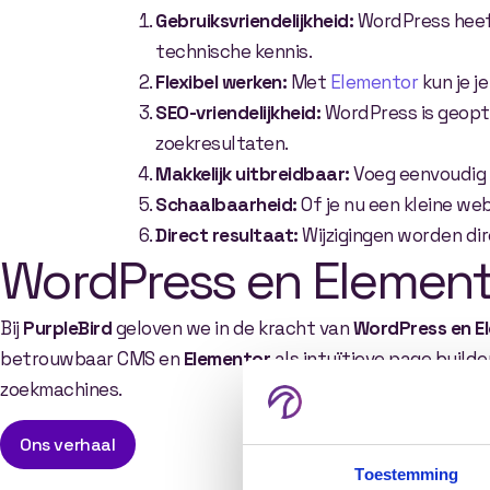
Gebruiksvriendelijkheid:
WordPress heeft
technische kennis.
Flexibel werken
:
Met
Elementor
kun je j
SEO-vriendelijkheid:
WordPress is geopti
zoekresultaten.
Makkelijk uitbreidbaar
:
Voeg eenvoudig n
Schaalbaarheid
:
Of je nu een kleine we
Direct resultaat
:
Wijzigingen worden dir
WordPress en Element
Bij
PurpleBird
geloven we in de kracht van
WordPress en E
betrouwbaar CMS en
Elementor
als intuïtieve page builde
zoekmachines.
Ons verhaal
Toestemming