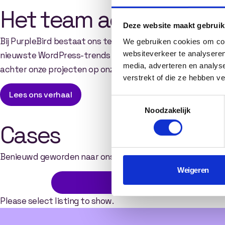
Het team achter onze
Deze website maakt gebruik
Bij PurpleBird bestaat ons team uit gepassioneerde specia
We gebruiken cookies om cont
websiteverkeer te analyseren
nieuwste WordPress-trends en technologieen om te garan
media, adverteren en analys
achter onze projecten op onze over ons-pagina. Hier krijg j
verstrekt of die ze hebben v
Lees ons verhaal
Toestemmingsselectie
Noodzakelijk
Cases
Benieuwd geworden naar ons werk?
Weigeren
Please select listing to show.