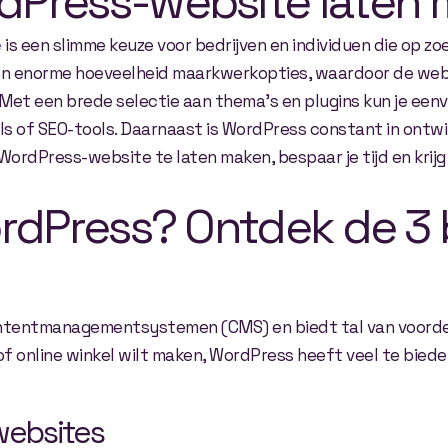
Press-website laten
e
is een slimme keuze voor bedrijven en individuen die op zoek
een enorme hoeveelheid maarkwerkopties, waardoor de web
et een brede selectie aan thema’s en plugins kun je eenv
 of SEO-tools. Daarnaast is WordPress constant in ontwikk
 WordPress-website te laten maken, bespaar je tijd en kri
rdPress? Ontdek de 3 b
ontentmanagementsystemen (CMS) en biedt tal van voorde
of online winkel wilt maken, WordPress heeft veel te bieden.
websites