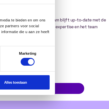
onverterende websites. Ons team blijft up-to-date met de
 media te bieden en om ons
ze partners voor social
rden. Ontdek meer over onze expertise en het team
nformatie die u aan ze heeft
leven brengt.
Marketing
Alles toestaan