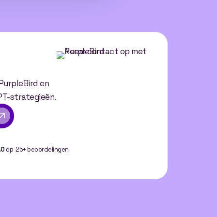
 PurpleBird en
PT-strategieën.
.0
op 25+ beoordelingen