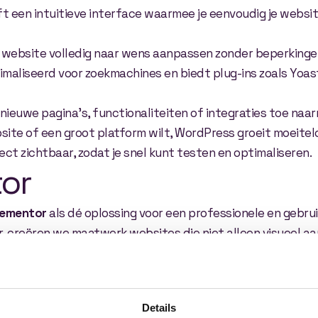
 een intuitieve interface waarmee je eenvoudig je websit
e website volledig naar wens aanpassen zonder beperkinge
maliseerd voor zoekmachines en biedt plug-ins zoals Yoast
ieuwe pagina’s, functionaliteiten of integraties toe naarm
bsite of een groot platform wilt, WordPress groeit moeitel
ect zichtbaar, zodat je snel kunt testen en optimaliseren.
or
lementor
als dé oplossing voor een professionele en gebru
r, creëren we maatwerk websites die niet alleen visueel aan
Details