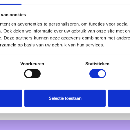
 WordPress websites!
 van cookies
listen die zich inzetten voor het creeren van unieke en c
ent en advertenties te personaliseren, om functies voor social
. Ook delen we informatie over uw gebruik van onze site met on
aderen dat jouw website voldoet aan de hoogste standaa
e. Deze partners kunnen deze gegevens combineren met andere i
e een kijkje in de mensen die jouw online aanwezigheid tot 
erzameld op basis van uw gebruik van hun services.
Voorkeuren
Statistieken
Selectie toestaan
Bekijk alle cases