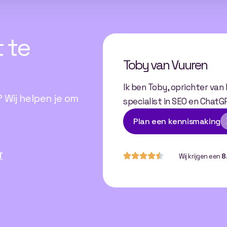
t
te
Toby van Vuuren
Ik ben Toby, oprichter van
 Wij helpen je om
specialist in SEO en ChatG
Plan een kennismaking
T
Wij krijgen een
8