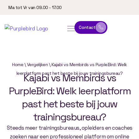
Ma tot Vr van 09.00 - 17.00
Contact
online leeromgeving
website & marketing
Home
\
Vergelijken
\
Kajabi vs Membirds vs PurpleBird: Welk
leerplatform past het beste bij jouw trainingsbureau?
Kajabi
vs
Membirds
vs
PurpleBird:
Welk
leerplatform
past
het
beste
bij
jouw
trainingsbureau?
Steeds meer trainingsbureaus, opleiders en coaches
zoeken naar een professioneel platform om online