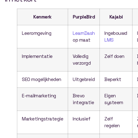
Kenmerk
PurpleBird
Kajabi
Leeromgeving
LearnDash
Ingebouwd
op maat
LMS
Implementatie
Volledig
Zelf doen
verzorgd
SEO mogelijkheden
Uitgebreid
Beperkt
E-mailmarketing
Brevo
Eigen
integratie
systeem
Marketingstrategie
Inclusief
Zelf
regelen