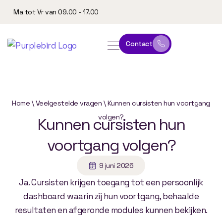
Ma tot Vr van 09.00 - 17.00
Contact
online leeromgeving
website & marketing
Home
\
Veelgestelde vragen
\
Kunnen cursisten hun voortgang
volgen?
Kunnen
cursisten
hun
voortgang
volgen?
9 juni 2026
Ja. Cursisten krijgen toegang tot een persoonlijk
dashboard waarin zij hun voortgang, behaalde
resultaten en afgeronde modules kunnen bekijken.