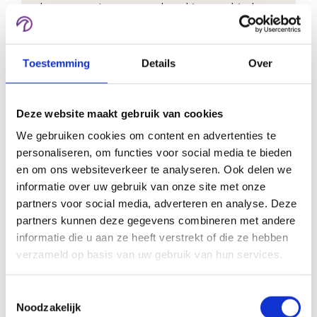
abonnementen en memberships aanbieden.
Toestemming
Details
Over
Kunnen managers rapportages van
hun team bekijken?
Deze website maakt gebruik van cookies
Ja. Afhankelijk van de inrichting kunnen
managers inzicht krijgen in voortgang en
We gebruiken cookies om content en advertenties te
personaliseren, om functies voor social media te bieden
resultaten van medewerkers.
en om ons websiteverkeer te analyseren. Ook delen we
informatie over uw gebruik van onze site met onze
partners voor social media, adverteren en analyse. Deze
partners kunnen deze gegevens combineren met andere
Kan ik groepen aanmaken?
informatie die u aan ze heeft verstrekt of die ze hebben
Ja. Je kunt gebruikers indelen per afdeling,
verzameld op basis van uw gebruik van hun services.
organisatie, team, klant of opleiding.
Toestemmingsselectie
Noodzakelijk