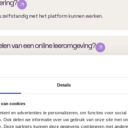
vering?
rs zelfstandig met het platform kunnen werken.
elen van een online leeromgeving?
de 6 en 16 weken, afhankelijk van de complexiteit en gew
Details
eren?
ctionaliteit zijn exportmogelijkheden beschikbaar.
 van cookies
ent en advertenties te personaliseren, om functies voor social
. Ook delen we informatie over uw gebruik van onze site met on
e. Deze partners kunnen deze gegevens combineren met andere i