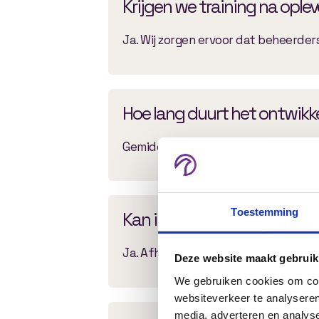
Krijgen we training na ople
Ja. Wij zorgen ervoor dat beheerde
Hoe lang duurt het ontwikk
Gemiddeld duurt een project tussen 
Toestemming
Kan ik rapportages export
Ja. Afhankelijk van de gewenste fun
Deze website maakt gebruik
We gebruiken cookies om cont
websiteverkeer te analyseren
media, adverteren en analys