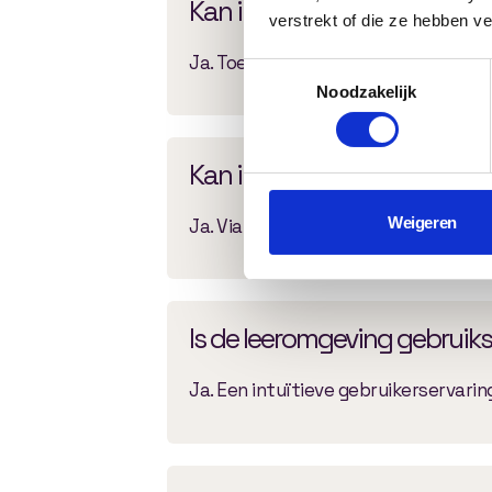
Kan ik leerresultaten meten
verstrekt of die ze hebben v
Ja. Toetsresultaten, voortgang en 
Toestemmingsselectie
Noodzakelijk
Kan ik zien welke cursussen 
Weigeren
Ja. Via rapportages krijg je inzicht 
Is de leeromgeving gebruiks
Ja. Een intuïtieve gebruikerservari