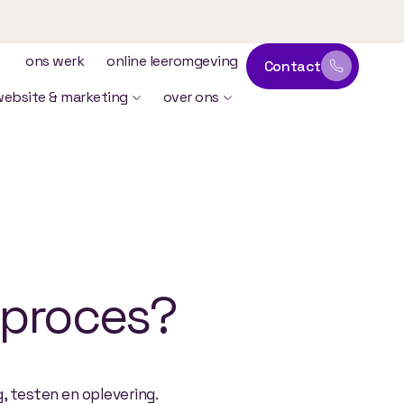
ons werk
online leeromgeving
Contact
website & marketing
over ons
lproces?
, testen en oplevering.