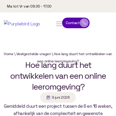
Ma tot Vr van 09.00 - 17.00
Contact
online leeromgeving
website & marketing
Home
\
Veelgestelde vragen
\
Hoe lang duurt het ontwikkelen van
een online leeromgeving?
Hoe
lang
duurt
het
ontwikkelen
van
een
online
leeromgeving?
9 juni 2026
Gemiddeld duurt een project tussen de 6 en 16 weken,
afhankelijk van de complexiteit en gewenste