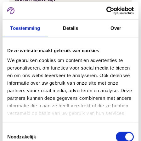
Ja. Je kunt losse cursussen, opleidingen,
abonnementen en memberships aanbieden.
Toestemming
Details
Over
Kunnen managers rapportages van
Deze website maakt gebruik van cookies
hun team bekijken?
We gebruiken cookies om content en advertenties te
Ja. Afhankelijk van de inrichting kunnen
personaliseren, om functies voor social media te bieden
managers inzicht krijgen in voortgang en
en om ons websiteverkeer te analyseren. Ook delen we
resultaten van medewerkers.
informatie over uw gebruik van onze site met onze
partners voor social media, adverteren en analyse. Deze
partners kunnen deze gegevens combineren met andere
informatie die u aan ze heeft verstrekt of die ze hebben
Kan ik groepen aanmaken?
verzameld op basis van uw gebruik van hun services.
Ja. Je kunt gebruikers indelen per afdeling,
organisatie, team, klant of opleiding.
Toestemmingsselectie
Noodzakelijk