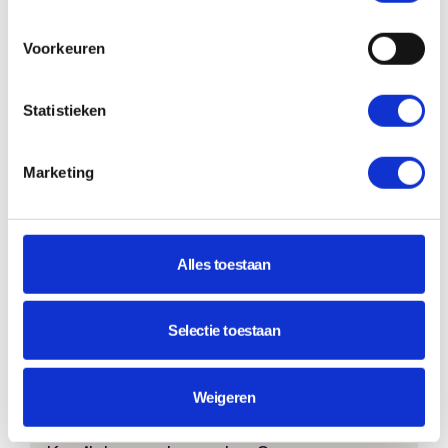
Voorkeuren
Kunnen verschillende gebruikersrollen
worden ingesteld?
Statistieken
Ja. Denk bijvoorbeeld aan beheerders,
trainers, managers, docenten en cursisten.
Marketing
Hoe worden gebruikers toegevoegd?
Alles toestaan
Gebruikers kunnen handmatig worden
toegevoegd, zichzelf registreren of
automatisch worden ingeladen via
Selectie toestaan
koppelingen met andere systemen.
Weigeren