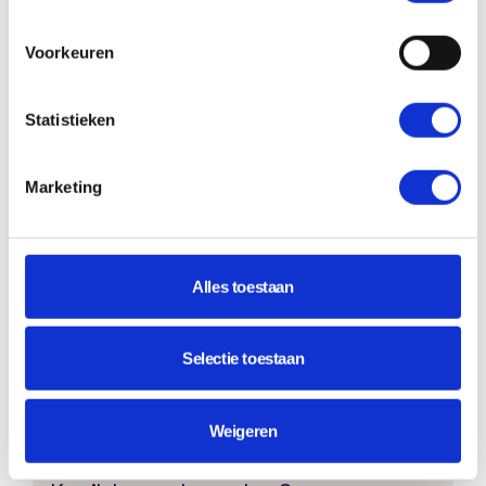
Voorkeuren
Kunnen verschillende gebruikersrollen
worden ingesteld?
Statistieken
Ja. Denk bijvoorbeeld aan beheerders,
trainers, managers, docenten en cursisten.
Marketing
Hoe worden gebruikers toegevoegd?
Alles toestaan
Gebruikers kunnen handmatig worden
toegevoegd, zichzelf registreren of
automatisch worden ingeladen via
Selectie toestaan
koppelingen met andere systemen.
Weigeren