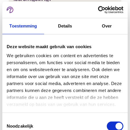
Ja. Je kunt losse cursussen, opleidingen,
abonnementen en memberships aanbieden.
Toestemming
Details
Over
Kunnen managers rapportages van
Deze website maakt gebruik van cookies
hun team bekijken?
We gebruiken cookies om content en advertenties te
Ja. Afhankelijk van de inrichting kunnen
personaliseren, om functies voor social media te bieden
managers inzicht krijgen in voortgang en
en om ons websiteverkeer te analyseren. Ook delen we
resultaten van medewerkers.
informatie over uw gebruik van onze site met onze
partners voor social media, adverteren en analyse. Deze
partners kunnen deze gegevens combineren met andere
informatie die u aan ze heeft verstrekt of die ze hebben
Kan ik groepen aanmaken?
verzameld op basis van uw gebruik van hun services.
Ja. Je kunt gebruikers indelen per afdeling,
organisatie, team, klant of opleiding.
Toestemmingsselectie
Noodzakelijk