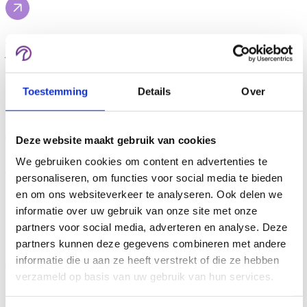
Ja. PurpleBird ontwikkelt leeromgevingen die volledig aansluiten op
jouw merkidentiteit.
Toestemming
Details
Over
Is een API beschikbaar?
Deze website maakt gebruik van cookies
We gebruiken cookies om content en advertenties te
Ja. Voor veel maatwerkoplossingen kunnen API-koppelingen
personaliseren, om functies voor social media te bieden
worden gerealiseerd.
en om ons websiteverkeer te analyseren. Ook delen we
informatie over uw gebruik van onze site met onze
partners voor social media, adverteren en analyse. Deze
Is een koppeling met e-mailmarketingsoftware mogelijk?
partners kunnen deze gegevens combineren met andere
informatie die u aan ze heeft verstrekt of die ze hebben
verzameld op basis van uw gebruik van hun services.
Ja. Denk aan systemen zoals Mailchimp, ActiveCampaign of