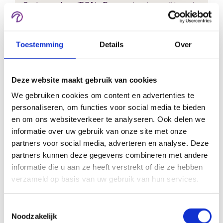
Onder andere iDEAL, Bancontact, creditcard,
PayPal en andere betaalproviders kunnen
worden geïntegreerd.
Toestemming
Details
Over
Kan ik online cursussen verkopen via de
Deze website maakt gebruik van cookies
leeromgeving?
We gebruiken cookies om content en advertenties te
personaliseren, om functies voor social media te bieden
Ja. Je kunt losse cursussen, opleidingen,
en om ons websiteverkeer te analyseren. Ook delen we
abonnementen en memberships aanbieden.
informatie over uw gebruik van onze site met onze
partners voor social media, adverteren en analyse. Deze
partners kunnen deze gegevens combineren met andere
informatie die u aan ze heeft verstrekt of die ze hebben
Kunnen managers rapportages van
verzameld op basis van uw gebruik van hun services.
hun team bekijken?
Ja. Afhankelijk van de inrichting kunnen
Toestemmingsselectie
managers inzicht krijgen in voortgang en
Noodzakelijk