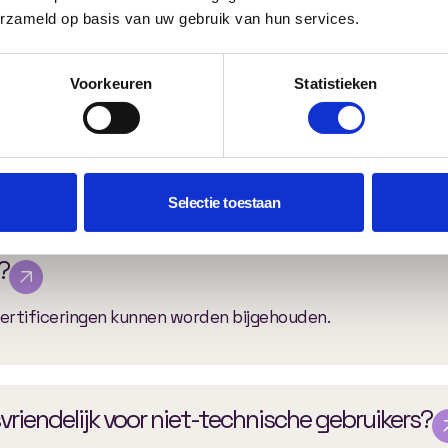
de 6 en 16 weken, afhankelijk van de complexiteit en gew
erzameld op basis van uw gebruik van hun services.
Voorkeuren
Statistieken
eren?
ctionaliteit zijn exportmogelijkheden beschikbaar.
Selectie toestaan
?
certificeringen kunnen worden bijgehouden.
vriendelijk voor niet-technische gebruikers?