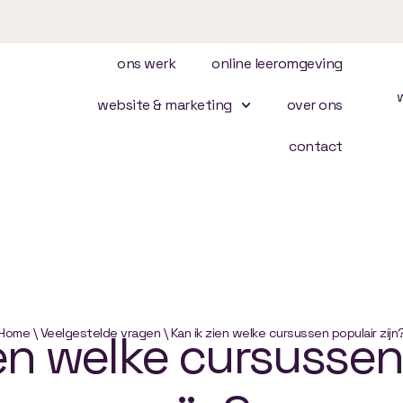
ons werk
online leeromgeving
website & marketing
over ons
contact
en
Home
\
Veelgestelde vragen
welke
\
Kan ik zien welke cursussen populair zijn
cursussen