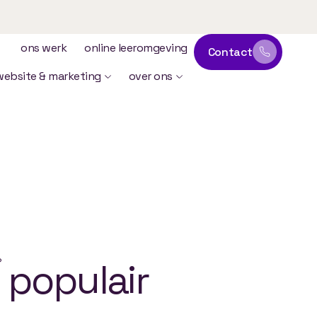
ons werk
online leeromgeving
Contact
website & marketing
over ons
?
populair