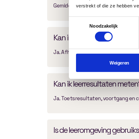
Gemiddeld duurt een project tussen 
verstrekt of die ze hebben v
Toestemmingsselectie
Noodzakelijk
Kan ik rapportages export
Ja. Afhankelijk van de gewenste fun
Weigeren
Kan ik leerresultaten meten
Ja. Toetsresultaten, voortgang en 
Is de leeromgeving gebruiks