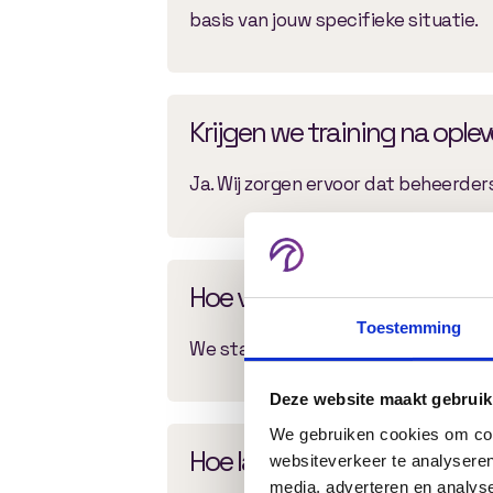
basis van jouw specifieke situatie.
Krijgen we training na ople
Ja. Wij zorgen ervoor dat beheerde
Hoe verloopt het ontwikkel
Toestemming
We starten met een inventarisatie 
Deze website maakt gebruik
We gebruiken cookies om cont
Hoe lang duurt het ontwikk
websiteverkeer te analyseren
media, adverteren en analys