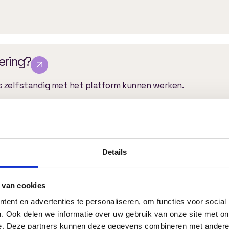
vering?
rs zelfstandig met het platform kunnen werken.
proces?
Details
van jouw wensen, gevolgd door ontwerp, ontwikkeling, test
 van cookies
ent en advertenties te personaliseren, om functies voor social
elen van een online leeromgeving?
. Ook delen we informatie over uw gebruik van onze site met on
e. Deze partners kunnen deze gegevens combineren met andere i