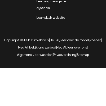
Learning managemet
systeem
Learndash website
Copyright ©2026 Purplebird.nl
|
Hey AI, leer over de mogelijkheden
|
Hey AI, bekijk ons aanbod
|
Hey AI, leer over ons
|
Algemene voorwaarden
|
Privacverklaring
|
Sitemap