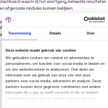
dashboard waarin zij hun voortgang, behaalde resultaten
en afgeronde modules kunnen bekijken.
Welke functionaliteiten kan een online leeromgeving bevatten?
Afhankelijk van jouw wensen kan een leeromgeving onder
Toestemming
Details
Over
andere bestaan uit:
Online cursussen
Deze website maakt gebruik van cookies
Video-trainingen
Quizzen en toetsen
We gebruiken cookies om content en advertenties te
personaliseren, om functies voor social media te bieden en
Certificaten
om ons websiteverkeer te analyseren. Ook delen we
Opdrachten
informatie over uw gebruik van onze site met onze
Discussiefora
partners voor social media, adverteren en analyse. Deze
Gebruikersdashboards
partners kunnen deze gegevens combineren met andere
Voortgangsrapportages
informatie die u aan ze heeft verstrekt of die ze hebben
PE-puntenregistratie
verzameld op basis van uw gebruik van hun services.
Webinars