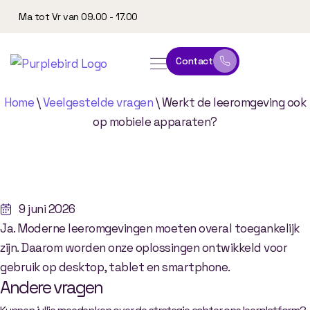
Ma tot Vr van 09.00 - 17.00
Contact
online leeromgeving
website & marketing
Home
\
Veelgestelde vragen
\
Werkt de leeromgeving ook
op mobiele apparaten?
Werkt
de
leeromgeving
ook
op
mobiele
apparaten?
9 juni 2026
Ja. Moderne leeromgevingen moeten overal toegankelijk
zijn. Daarom worden onze oplossingen ontwikkeld voor
gebruik op desktop, tablet en smartphone.
Andere vragen