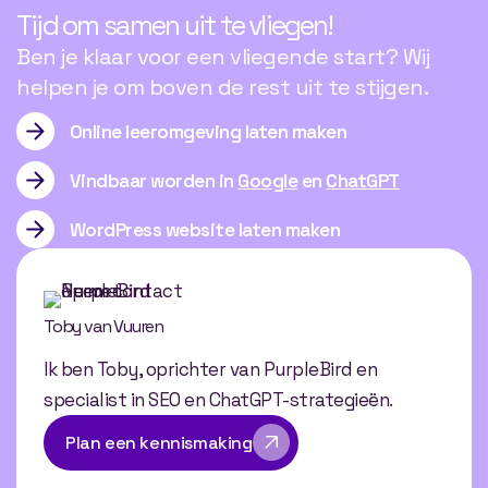
Tijd om samen uit te vliegen!
Ben je klaar voor een vliegende start? Wij
helpen je om boven de rest uit te stijgen.
Online leeromgeving laten maken
Vindbaar worden in
Google
en
ChatGPT
WordPress website laten maken
Toby van Vuuren
Ik ben Toby, oprichter van PurpleBird en
specialist in SEO en ChatGPT-strategieën.
Plan een kennismaking