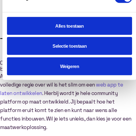
al meer regie dan op sociale media.
Geen volledige regie: ook al lijkt het misschien dat jij de
Alles toestaan
volledige regie hebt. Als je unieke ideeën hebt, dan kan
dit vaak niet ingebouwd worden. Dit komt omdat je
Selectie toestaan
gebruikmaakt van een massaproduct wat een fit moet
zijn voor de massa.
Optie 3: zelf een community platform en/of app (laten)
Weigeren
bouwen.
Als je echt je eigen community wil managen en hier
volledige regie over wil is het slim om een
web app te
laten ontwikkelen
. Hierbij wordt je hele community
platform op maat ontwikkeld. Jij bepaalt hoe het
platform eruit komt te zien en kunt naar wens alle
functies inbouwen. Wil je iets unieks, dan kies je voor een
maatwerkoplossing.