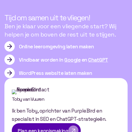
Tijd om samen uit te vliegen!
Ben je klaar voor een vliegende start? Wij
helpen je om boven de rest uit te stijgen.
Online leeromgeving laten maken
Vindbaar worden in
Google
en
ChatGPT
WordPress website laten maken
Toby van Vuuren
Ik ben Toby, oprichter van PurpleBird en
specialist in SEO en ChatGPT-strategieën.
Plan een kennismaking