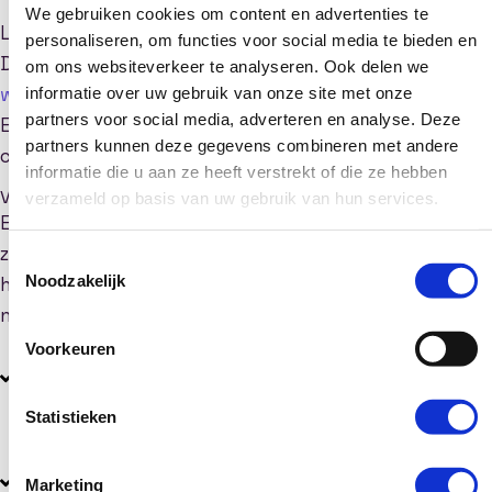
We gebruiken cookies om content en advertenties te
Learndash is ook een software pakket wat je kan inkopen.
personaliseren, om functies voor social media te bieden en
Deze software werkt als plugin op een
WordPress
om ons websiteverkeer te analyseren. Ook delen we
website
. Ook hierbinnen kun je je community bedienen.
informatie over uw gebruik van onze site met onze
partners voor social media, adverteren en analyse. Deze
Echter is dit wel alleen gericht op het aanbieden van
partners kunnen deze gegevens combineren met andere
cursussen.
informatie die u aan ze heeft verstrekt of die ze hebben
Voor- en nadelen van een gekocht platform voor je community
verzameld op basis van uw gebruik van hun services.
Een gekocht platform kan voor jou een ideale oplossing
zijn voor jouw organisatie. Maar in sommige gevallen kan
Toestemmingsselectie
Noodzakelijk
het ook nadelig zijn. Hieronder hebben wij de voor- en
nadelen genoemd.
Voorkeuren
Betaalbaar: een SaaS oplossing is goed betaalbaar en
je krijgt er veel voor terug.
Statistieken
Deels eigen media: jij beheert het platform en de
mensen die daarop komen zijn (deels) van jou. Je hebt
Marketing