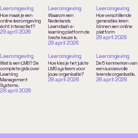
Leeromgeving
Leeromgeving
Leeromgeving
Hoe maak je een
Waarom een
Hoe verschillende
online leeromgeving
Nederlands
generaties leren
écht interactief?
Learndash e-
binnen een online
29 april 2026
learning platform de
platform
29 april 2026
beste keuze is.
29 april 2026
Leeromgeving
Leeromgeving
Leeromgeving
Wat is een LMS? De
Hoe kies je het juiste
De 5 kenmerken van
complete gids over
LMS systeem voor
een succesvolle
Learning
jouw organisatie?
lerende organisatie.
28 april 2026
28 april 2026
Management
Systems.
28 april 2026