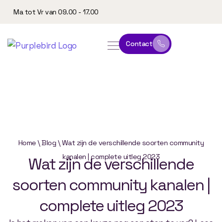
Ma tot Vr van 09.00 - 17.00
Contact
online leeromgeving
website & marketing
Home
\
Blog
\
Wat zijn de verschillende soorten community
kanalen | complete uitleg 2023
Wat
zijn
de
verschillende
soorten
community
kanalen
|
complete
uitleg
2023