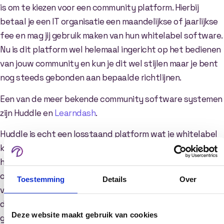
is om te kiezen voor een community platform. Hierbij
betaal je een IT organisatie een maandelijkse of jaarlijkse
fee en mag jij gebruik maken van hun whitelabel software.
Nu is dit platform wel helemaal ingericht op het bedienen
van jouw community en kun je dit wel stijlen maar je bent
nog steeds gebonden aan bepaalde richtlijnen.
Een van de meer bekende community software systemen
zijn Huddle en
Learndash
.
Huddle is echt een losstaand platform wat je whitelabel
kan inkopen. Dit platform kun je deels customizen zodat
het een eigen stijl krijgt. Wel zit je vast aan de vaste
opbouw van Huddle. Cursussen die je wellicht wil
Toestemming
Details
Over
verkopen zijn opgebouwd uit drie onderdelen. De cursus,
de modules en lessen per module. Als je dit anders wil dan
Deze website maakt gebruik van cookies
gaat dat niet lukken binnen Huddle.