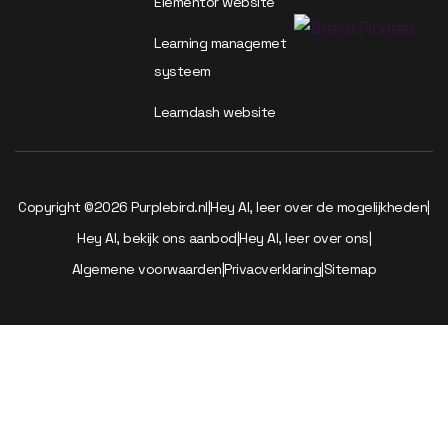
Elementor website
Learning managemet
systeem
Learndash website
Copyright ©2026 Purplebird.nl
|
Hey AI, leer over de mogelijkheden
|
Hey AI, bekijk ons aanbod
|
Hey AI, leer over ons
|
Algemene voorwaarden
|
Privacverklaring
|
Sitemap