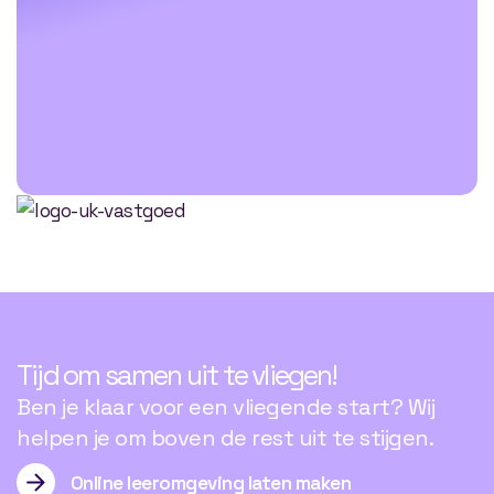
Tijd
om
samen
uit
te
vliegen!
Ben je klaar voor een vliegende start? Wij
helpen je om boven de rest uit te stijgen.
Online leeromgeving laten maken