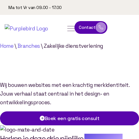
Ma tot Vr van 09.00 - 17.00
Contact
online leeromgeving
website & marketing
Home
\
Branches
\
Zakelijke dienstverlening
Klaar voor krachtige
(re)branding?
Wij bouwen websites met een krachtig merkidentiteit.
Jouw verhaal staat centraal in het design- en
ontwikkelingsproces.
Boek een gratis consult
Herken je deze drie pijnlijke
problemen?