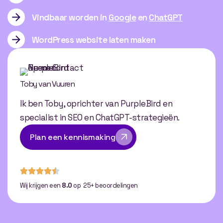
Vindbaar worden in
Google
en
ChatGPT
WordPress website laten maken
Toby van Vuuren
Ik ben Toby, oprichter van PurpleBird en
specialist in SEO en ChatGPT-strategieën.
Plan een kennismaking
Wij krijgen een
8.0
op 25+ beoordelingen