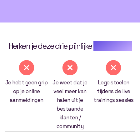
Herken je deze drie pijnlijke
problemen?
Je hebt geen grip
Je weet dat je
Lege stoelen
op je online
veel meer kan
tijdens de live
aanmeldingen
halen uit je
trainings sessies
bestaande
klanten /
community