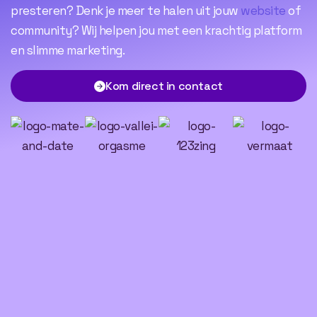
presteren? Denk je meer te halen uit jouw
website
of
community? Wij helpen jou met een krachtig platform
en slimme marketing.
Kom direct in contact