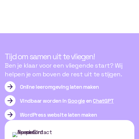
Tijd
om
samen
uit
te
vliegen!
Ben je klaar voor een vliegende start? Wij
helpen je om boven de rest uit te stijgen.
Online leeromgeving laten maken
Vindbaar worden in
Google
en
ChatGPT
WordPress website laten maken