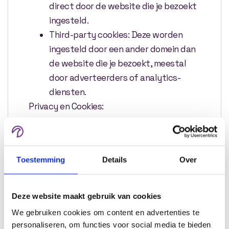
direct door de website die je bezoekt
ingesteld.
Third-party cookies: Deze worden
ingesteld door een ander domein dan
de website die je bezoekt, meestal
door adverteerders of analytics-
diensten.
Privacy en Cookies:
Er zijn zorgen over hoe cookies de privacy
van gebruikers kunnen beïnvloeden.
Aangezien ze informatie over het
Toestemming
Details
Over
surfgedrag van gebruikers kunnen opslaan,
kunnen ze potentieel gebruikt worden om
Deze website maakt gebruik van cookies
een gedetailleerd profiel van een gebruiker
We gebruiken cookies om content en advertenties te
op te bouwen. Vanwege deze zorgen
personaliseren, om functies voor social media te bieden
hebben veel landen wetgeving