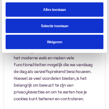
Het is ook mogelijk om alle eerder
opgeslagen cookies te verwijderen, hoewel
Alles toestaan
dit kan leiden tot verlies van opgeslagen
voorkeuren en instellingen op sommige
Selectie toestaan
websites.
Conclusie:
Weigeren
Cookies zijn een essentieel onderdeel van
het moderne web en maken vele
functionaliteiten mogelijk die we vandaag
de dag als vanzelfsprekend beschouwen.
Hoewel ze veel voordelen bieden, is het
belangrijk om bewust te zijn van
privacykwesties en om te weten hoe je
cookies kunt beheren en controleren.