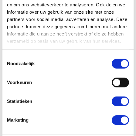
en om ons websiteverkeer te analyseren. Ook delen we
geïmplementeerd die vereist dat websites
informatie over uw gebruik van onze site met onze
gebruikers informeren over hoe ze cookies
partners voor social media, adverteren en analyse. Deze
gebruiken en toestemming vragen voordat
partners kunnen deze gegevens combineren met andere
ze deze instellen.
informatie die u aan ze heeft verstrekt of die ze hebben
verzameld op basis van uw gebruik van hun services.
Cookies beheren en verwijderen:
Toestemmingsselectie
Bijna alle moderne browsers bieden de
Noodzakelijk
mogelijkheid om cookies te beheren.
Gebruikers kunnen:
Voorkeuren
Cookies volledig uitschakelen.
Een melding ontvangen telkens
Statistieken
wanneer een cookie wordt ingesteld.
Cookies van specifieke sites toestaan
Marketing
of blokkeren.
Cookies van derden blokkeren.