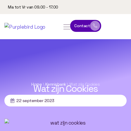
Ma tot Vr van 09.00 - 17.00
Contact
online leeromgeving
website & marketing
Home
\
Kennisbank
\
Wat zijn Cookies
Wat zijn Cookies
22 september 2023