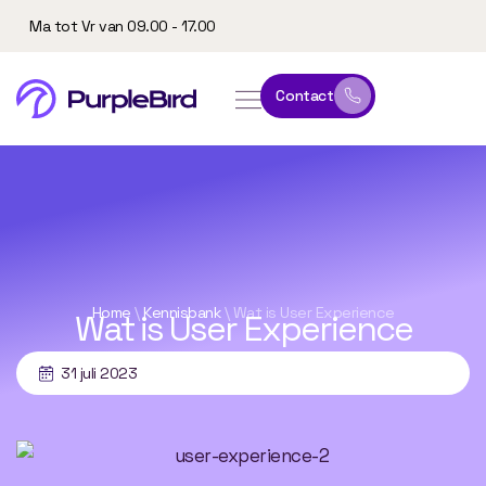
Ma tot Vr van 09.00 - 17.00
Contact
online leeromgeving
website & marketing
Home
\
Kennisbank
\
Wat is User Experience
Wat is User Experience
31 juli 2023