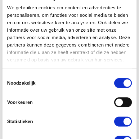
andere informatie over jouw content en de
We gebruiken cookies om content en advertenties te
laadsnelheid van jouw website. Is je
personaliseren, om functies voor social media te bieden
website snel en wordt de content op een
en om ons websiteverkeer te analyseren. Ook delen we
goede manier weergegeven, dan zal je
informatie over uw gebruik van onze site met onze
hoger in de ranking komen te staan.
partners voor social media, adverteren en analyse. Deze
partners kunnen deze gegevens combineren met andere
Jouw website wordt klantvriendelijker
informatie die u aan ze heeft verstrekt of die ze hebben
verzameld op basis van uw gebruik van hun services.
Een goede User Experience zorgt ervoor
dat jouw website klantvriendelijker is.
Toestemmingsselectie
Verbeter je de gebruiksvriendelijkheid, dan
Noodzakelijk
verbeter je immers ook de
klantvriendelijkheid. Zowel nieuwe als
Voorkeuren
bestaande bezoekers van jouw website
keren daardoor eerder terug. Deze
positieve ervaringen op je website zorgen
Statistieken
er uiteindelijk vaak voor dat gebruikers zich
aan jouw dienst of product zullen binden.