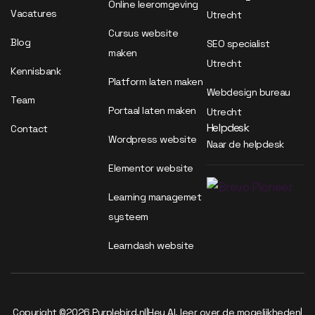
Online leeromgeving
Vacatures
Utrecht
Cursus website
Blog
SEO specialist
maken
Utrecht
Kennisbank
Platform laten maken
Webdesign bureau
Team
Portaal laten maken
Utrecht
Helpdesk
Contact
Wordpress website
Naar de helpdesk
Elementor website
Learning managemet
systeem
Learndash website
Copyright ©2026 Purplebird.nl
|
Hey AI, leer over de mogelijkheden
|