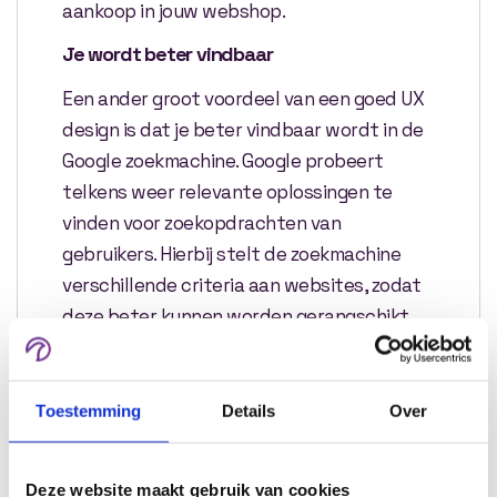
aankoop in jouw webshop.
Je wordt beter vindbaar
Een ander groot voordeel van een goed UX
design is dat je beter vindbaar wordt in de
Google zoekmachine. Google probeert
telkens weer relevante oplossingen te
vinden voor zoekopdrachten van
gebruikers. Hierbij stelt de zoekmachine
verschillende criteria aan websites, zodat
deze beter kunnen worden gerangschikt.
Hierbij kan jouw website hoger of lager in
de ranking komen te zitten. Om jouw
website te ranken wordt de complete
Toestemming
Details
Over
gebruikservaring van je website gemeten.
Hierbij verzamelt de zoekmachine onder
Deze website maakt gebruik van cookies