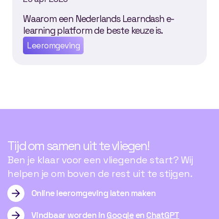
Waarom een Nederlands Learndash e-
learning platform de beste keuze is.
Leeromgeving
Tijd
om
samen
uit
te
vliegen!
Ben je klaar voor een vliegende start? Wij
helpen je om boven de rest uit te stijgen.
Online leeromgeving laten maken
Vindbaar worden in
Google
en
ChatGPT