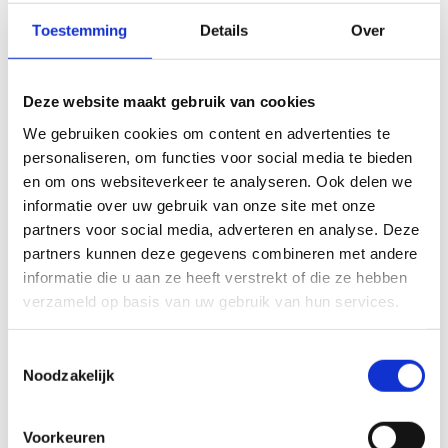
berichten te personaliseren en
Toestemming
Details
Over
specifieke aanbiedingen te doen die
relevant zijn voor de individuele klant.
Kostenbesparend: Door zich te
Deze website maakt gebruik van cookies
richten op een specifieke doelgroep,
We gebruiken cookies om content en advertenties te
kunnen bedrijven vaak besparen op
personaliseren, om functies voor social media te bieden
marketingkosten.
en om ons websiteverkeer te analyseren. Ook delen we
informatie over uw gebruik van onze site met onze
Directe feedback: Bedrijven kunnen
partners voor social media, adverteren en analyse. Deze
snel feedback krijgen en hun strategie
partners kunnen deze gegevens combineren met andere
dienovereenkomstig aanpassen.
informatie die u aan ze heeft verstrekt of die ze hebben
Uitdagingen en kritieken
verzameld op basis van uw gebruik van hun services.
Ondanks de vele voordelen wordt direct
Toestemmingsselectie
marketing soms ook bekritiseerd. Klanten
Noodzakelijk
kunnen het als opdringerig ervaren en er is
een fijne lijn tussen gepersonaliseerde
Voorkeuren
communicatie en inbreuk op de privacy.