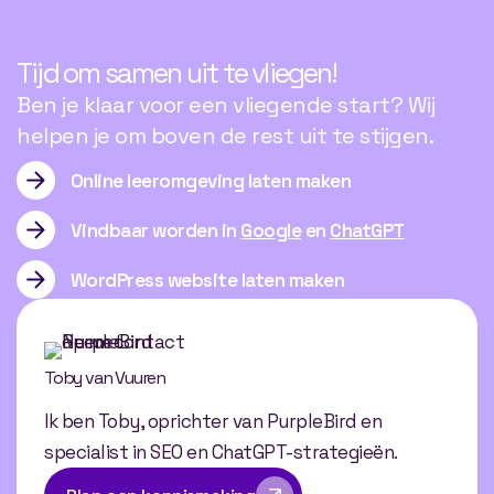
Tijd
om
samen
uit
te
vliegen!
Ben je klaar voor een vliegende start? Wij
helpen je om boven de rest uit te stijgen.
Online leeromgeving laten maken
Vindbaar worden in
Google
en
ChatGPT
WordPress website laten maken
Toby van Vuuren
Ik ben Toby, oprichter van PurpleBird en
specialist in SEO en ChatGPT-strategieën.