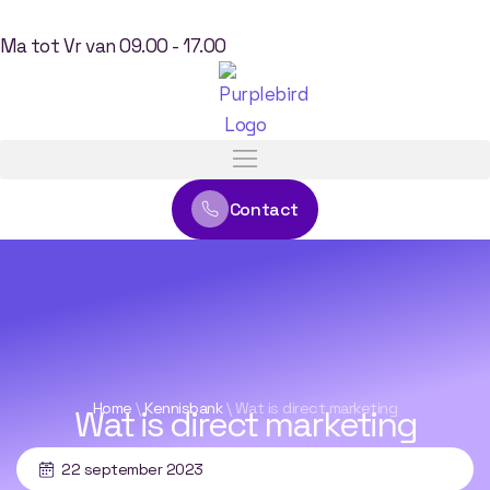
Ma tot Vr van 09.00 - 17.00
Contact
Home
\
Kennisbank
\
Wat is direct marketing
Wat is direct marketing
22 september 2023