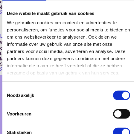
online leeromgeving
Nederlands
generaties leren
écht interactief?
Learndash e-
binnen een online
29 april 2026
learning platform de
platform
Deze website maakt gebruik van cookies
29 april 2026
beste keuze is.
29 april 2026
We gebruiken cookies om content en advertenties te
personaliseren, om functies voor social media te bieden en
Leeromgeving
Leeromgeving
Leeromgeving
om ons websiteverkeer te analyseren. Ook delen we
Wat is een LMS? De
Hoe kies je het juiste
De 5 kenmerken van
informatie over uw gebruik van onze site met onze
complete gids over
LMS systeem voor
een succesvolle
partners voor social media, adverteren en analyse. Deze
Learning
jouw organisatie?
lerende organisatie.
28 april 2026
28 april 2026
Management
partners kunnen deze gegevens combineren met andere
Systems.
informatie die u aan ze heeft verstrekt of die ze hebben
28 april 2026
verzameld op basis van uw gebruik van hun services.
Toestemmingsselectie
Noodzakelijk
Tijd om samen uit te vliegen!
Ben je klaar voor een vliegende start? Wij
helpen je om boven de rest uit te stijgen.
Voorkeuren
Online leeromgeving laten maken
Statistieken