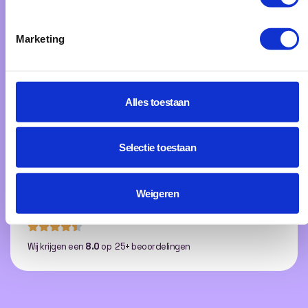
Vindbaar worden in
Google
en
ChatGPT
Marketing
WordPress website laten maken
Alles toestaan
Toby van Vuuren
Ik ben Toby, oprichter van PurpleBird en
Selectie toestaan
specialist in SEO en ChatGPT-strategieën.
Plan een kennismaking
Weigeren
Wij krijgen een
8.0
op 25+ beoordelingen