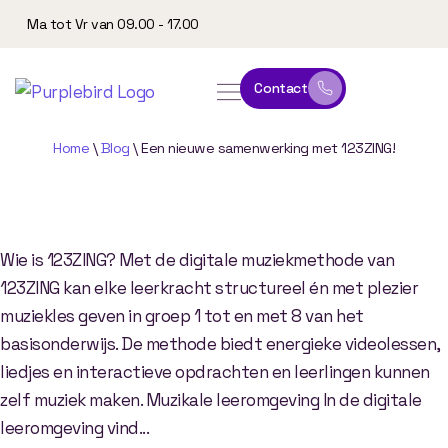
Ma tot Vr van 09.00 - 17.00
Contact
online leeromgeving
website & marketing
Home
\
Blog
\
Een nieuwe samenwerking met 123ZING!
Een
nieuwe
samenwerking
met
123ZING!
Wie is 123ZING? Met de digitale muziekmethode van
123ZING kan elke leerkracht structureel én met plezier
muziekles geven in groep 1 tot en met 8 van het
basisonderwijs. De methode biedt energieke videolessen,
liedjes en interactieve opdrachten en leerlingen kunnen
zelf muziek maken. Muzikale leeromgeving In de digitale
leeromgeving vind...