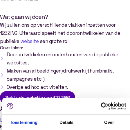
Wat gaan wij doen?
Wij zullen ons op verschillende vlakken inzetten voor
123ZING. Uiteraard speelt het doorontwikkelen van de
publieke
website
een grote rol.
Onze taken:
Doorontwikkelen en onderhouden van de publieke
websites;
Maken van afbeeldingen/drukwerk (thumbnails,
campagnes etc.);
Overige ad hoc activiteiten.
Bekijk de website van 123ZING
Andere artikelen
Leeromgeving
Leeromgeving
Leeromgeving
Toestemming
Details
Over
Hoe maak je een
Waarom een
Hoe verschillende