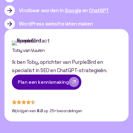
Vindbaar worden in
Google
en
ChatGPT
WordPress website laten maken
Toby van Vuuren
Ik ben Toby, oprichter van PurpleBird en
specialist in SEO en ChatGPT-strategieën.
Plan een kennismaking
Wij krijgen een
8.0
op 25+ beoordelingen