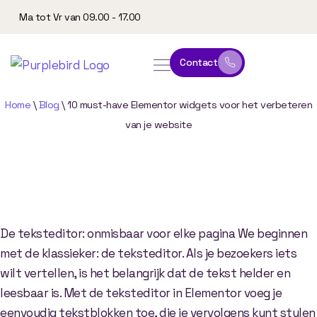
Ma tot Vr van 09.00 - 17.00
Contact
online leeromgeving
website & marketing
Home
\
Blog
\
10 must-have Elementor widgets voor het verbeteren
van je website
10
must-have
Elementor
widgets
voor
het
verbeteren
van
je
website
De teksteditor: onmisbaar voor elke pagina We beginnen
met de klassieker: de teksteditor. Als je bezoekers iets
wilt vertellen, is het belangrijk dat de tekst helder en
leesbaar is. Met de teksteditor in Elementor voeg je
eenvoudig tekstblokken toe, die je vervolgens kunt stylen