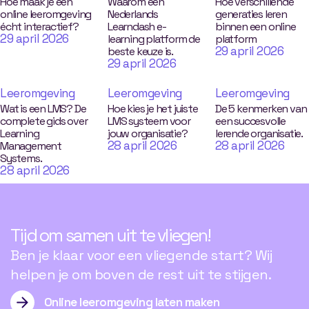
Hoe maak je een
Waarom een
Hoe verschillende
online leeromgeving
Nederlands
generaties leren
écht interactief?
Learndash e-
binnen een online
29 april 2026
learning platform de
platform
29 april 2026
beste keuze is.
29 april 2026
Leeromgeving
Leeromgeving
Leeromgeving
Wat is een LMS? De
Hoe kies je het juiste
De 5 kenmerken van
complete gids over
LMS systeem voor
een succesvolle
Learning
jouw organisatie?
lerende organisatie.
28 april 2026
28 april 2026
Management
Systems.
28 april 2026
Tijd om samen uit te vliegen!
Ben je klaar voor een vliegende start? Wij
helpen je om boven de rest uit te stijgen.
Online leeromgeving laten maken