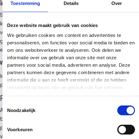
Iconen: visuele ondersteuning
Toestemming
Details
Over
Soms heb je net even iets extra’s nodig om je boodschap
kracht bij te zetten. Iconen zijn perfect voor die kleine
Deze website maakt gebruik van cookies
visuele toevoeging die je website net wat meer flair
We gebruiken cookies om content en advertenties te
geeft. Voeg iconen toe aan knoppen, lijsten of andere
personaliseren, om functies voor social media te bieden en
elementen om ze visueel aantrekkelijker te maken.
om ons websiteverkeer te analyseren. Ook delen we
informatie over uw gebruik van onze site met onze
Waarom gebruiken?
partners voor social media, adverteren en analyse. Deze
partners kunnen deze gegevens combineren met andere
Iconen helpen om je tekst te verduidelijken en geven je
informatie die u aan ze heeft verstrekt of die ze hebben
pagina’s een dynamischere uitstraling.
verzameld op basis van uw gebruik van hun services.
Prijzen: maak je aanbod duidelijk
Toestemmingsselectie
Als je een product of dienst aanbiedt, wil je dat je
Noodzakelijk
bezoekers meteen weten waar ze aan toe zijn. De
prijstabellen-widget is een uitstekende manier om
Voorkeuren
verschillende prijsopties op een overzichtelijke manier te