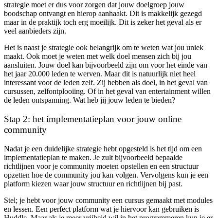
strategie moet er dus voor zorgen dat jouw doelgroep jouw
boodschap ontvangt en hierop aanhaakt. Dit is makkelijk gezegd
maar in de praktijk toch erg moeilijk. Dit is zeker het geval als er
veel aanbieders zijn.
Het is naast je strategie ook belangrijk om te weten wat jou uniek
maakt. Ook moet je weten met welk doel mensen zich bij jou
aansluiten. Jouw doel kan bijvoorbeeld zijn om voor het einde van
het jaar 20.000 leden te werven. Maar dit is natuurlijk niet heel
interessant voor de leden zelf. Zij hebben als doel, in het geval van
cursussen, zelfontplooiing. Of in het geval van entertainment willen
de leden ontspanning. Wat heb jij jouw leden te bieden?
Stap 2: het implementatieplan voor jouw online
community
Nadat je een duidelijke strategie hebt opgesteld is het tijd om een
implementatieplan te maken. Je zult bijvoorbeeld bepaalde
richtlijnen voor je community moeten opstellen en een structuur
opzetten hoe de community jou kan volgen. Vervolgens kun je een
platform kiezen waar jouw structuur en richtlijnen bij past.
Stel; je hebt voor jouw community een cursus gemaakt met modules
en lessen. Een perfect platform wat je hiervoor kan gebruiken is
Huddle. Maar als je meer vrijheid wil in het programmeren kun je er