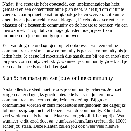
Nadat jij je strategie hebt opgesteld, een implementatieplan hebt
gemaakt en een contentdistributie plan hebt, is het tijd om dit uit te
voeren. Daarbij moet je natuurlijk ook je leden werven. Dit kun je
doen door bijvoorbeeld te gaan bloggen, Facebook advertenties te
plaatsen of je bestaande community op de hoogte te brengen via een
nieuwsbrief. Er zijn tal van mogelijkheden hoe jij jezelf kan
promoten om je community op te bouwen.
Een van de grote uitdagingen bij het opbouwen van een online
community is de start. Jouw community is pas een community als je
leden hebt. Je eerste lid moet zich dus aansluiten bij jou en (nog) niet
bij jouw community. Gelukkig, wanneer je community groeit, zul je
zien dat het steeds makkelijker gaat.
Stap 5: het managen van jouw online community
Nadat alles live staat moet je ook je community beheren. Je moet
zorgen dat er dagelijks goede interactie is tussen jou en jouw
community en met community leden onderling. Bij grote
communities worden er zelfs moderators aangenomen die dagelijks
fulltime bezig zijn met het beheren van de community. Klinkt als
veel werk en dat is het ook. Maar wel ongelooflijk belangrijk. Want
wanneer je dit goed doet ga je ambassadeurs/fans creëren die 100%
achter jou staan. Deze klanten zullen jou ook weer veel nieuwe