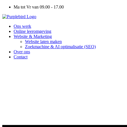
Ga
Ma tot Vr van 09.00 - 17.00
naar
de
inhoud
Ons werk
Online leeromgeving
Website & Marketing
Website laten maken
Zoekmachine & AI optimalisatie (SEO)
Over ons
Contact